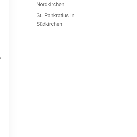
Nordkirchen
St. Pankratius in
Südkirchen
f
n