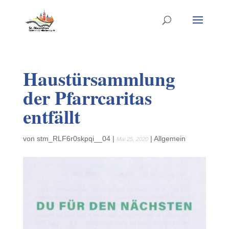
Haustürsammlung
der Pfarrcaritas
entfällt
von
stm_RLF6r0skpqi__04
|
|
Allgemein
Mai 25, 2020