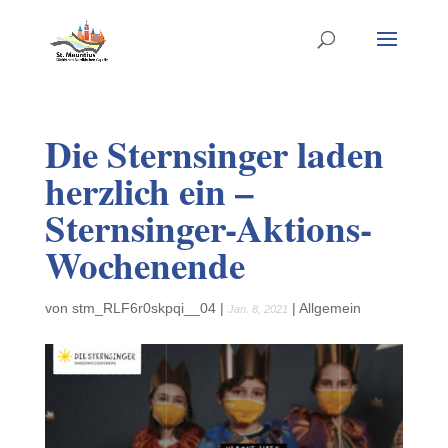
Die Sternsinger laden
herzlich ein –
Sternsinger-Aktions-
Wochenende
von
stm_RLF6r0skpqi__04
|
|
Allgemein
Jan. 8, 2021