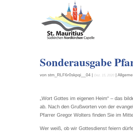
Sonderausgabe Pfa
von
stm_RLF6r0skpqi__04
|
|
Allgeme
Dez. 15, 2020
„Wort Gottes im eigenen Heim“ – das bilde
ab. Nach den Grußworten von der evangel
Pfarrer Gregor Wolters finden Sie im Mitte
Wer weiß, ob wir Gottesdienst feiern dür