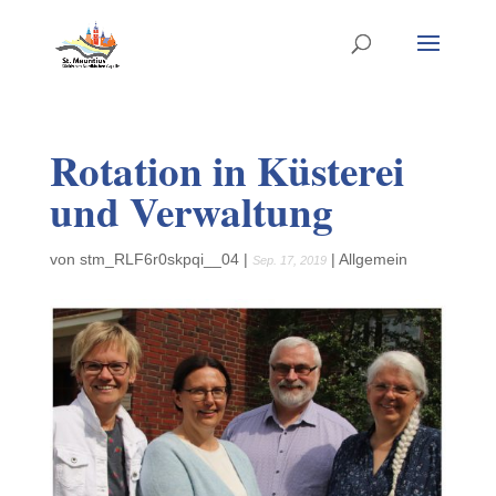
Rotation in Küsterei
und Verwaltung
von
stm_RLF6r0skpqi__04
|
|
Allgemein
Sep. 17, 2019