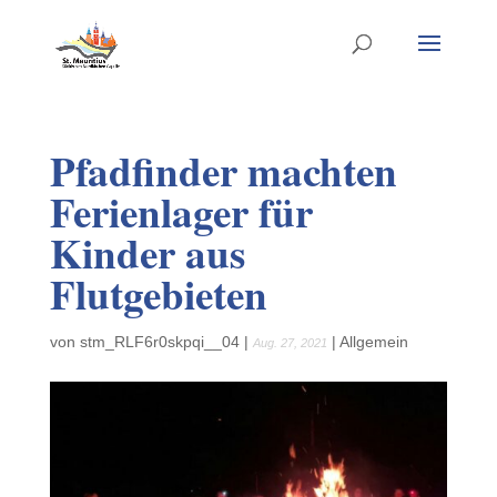
Pfadfinder machten
Ferienlager für
Kinder aus
Flutgebieten
von
stm_RLF6r0skpqi__04
|
|
Allgemein
Aug. 27, 2021