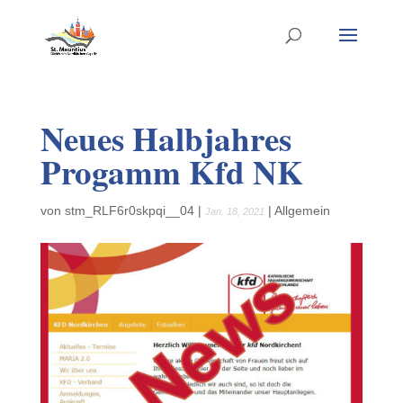
Neues Halbjahres
Progamm Kfd NK
von
stm_RLF6r0skpqi__04
|
|
Allgemein
Jan. 18, 2021