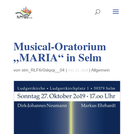
Musical-Oratorium
„MARIA“ in Selm
von
stm_RLF6r0skpqi__04
|
|
Allgemein
Okt. 21, 2019