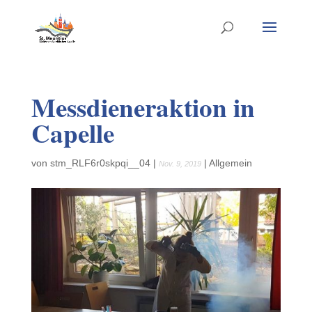
Messdieneraktion in
Capelle
von
stm_RLF6r0skpqi__04
|
|
Allgemein
Nov. 9, 2019