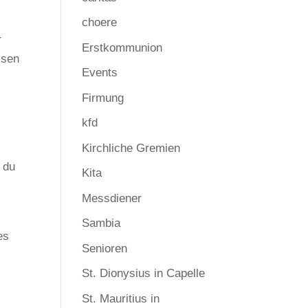
choere
r
Erstkommunion
ssen
Events
Firmung
kfd
n
Kirchliche Gremien
 du
Kita
Messdiener
Sambia
es
Senioren
St. Dionysius in Capelle
St. Mauritius in