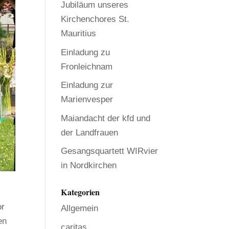
Jubiläum unseres
Kirchenchores St.
Mauritius
Einladung zu
Fronleichnam
Einladung zur
Marienvesper
Maiandacht der kfd und
der Landfrauen
Gesangsquartett WIRvier
in Nordkirchen
Kategorien
or
Allgemein
en
caritas