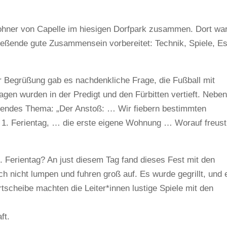
ohner von Capelle im hiesigen Dorfpark zusammen. Dort wa
ließende gute Zusammensein vorbereitet: Technik, Spiele, E
 Begrüßung gab es nachdenkliche Frage, die Fußball mit
gen wurden in der Predigt und den Fürbitten vertieft. Nebe
gendes Thema: „Der Anstoß: … Wir fiebern bestimmten
 1. Ferientag, … die erste eigene Wohnung … Worauf freust
1. Ferientag? An just diesem Tag fand dieses Fest mit den
ich nicht lumpen und fuhren groß auf. Es wurde gegrillt, und 
scheibe machten die Leiter*innen lustige Spiele mit den
ft.