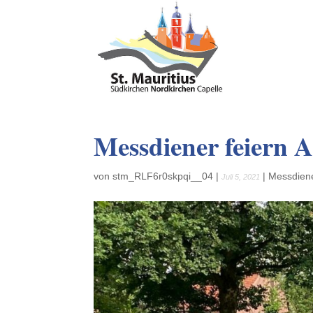
Messdiener feiern A
von
stm_RLF6r0skpqi__04
|
|
Messdien
Juli 5, 2021