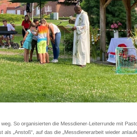
weg. So organisierten die Messdiener-Leiterrunde mit Past
 als „Anstoß“, auf das die „Messdienerarbeit wieder anlauf