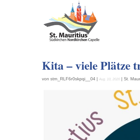
Kita – viele Plätze 
von
stm_RLF6r0skpqi__04
|
|
St. Maur
Aug. 10, 2020