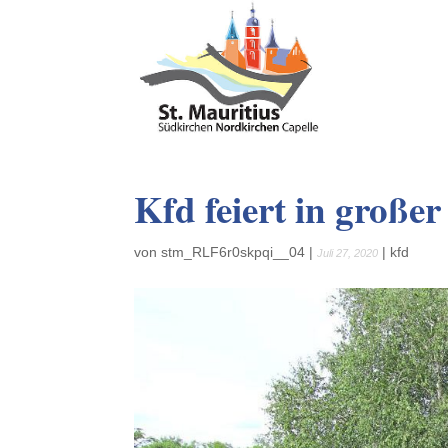
Kfd feiert in groß
von
stm_RLF6r0skpqi__04
|
|
kfd
Juli 27, 2020