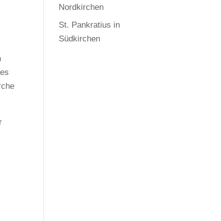
Nordkirchen
St. Pankratius in
Südkirchen
n
ies
rche
r