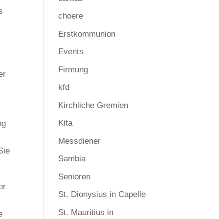
s
choere
Erstkommunion
Events
Firmung
er
kfd
Kirchliche Gremien
Kita
ng
Messdiener
Sie
Sambia
Senioren
er
St. Dionysius in Capelle
St. Mauritius in
e