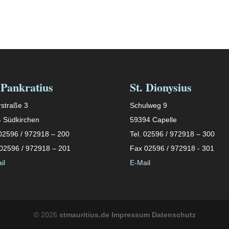
 Pankratius
St. Dionysius
straße 3
Schulweg 9
 Südkirchen
59394 Capelle
 02596 / 972918 – 200
Tel. 02596 / 972918 – 300
02596 / 972918 – 201
Fax 02596 / 972918 - 301
il
E-Mail
©
2026
stmauritius.de
Impressum
Datenschutz