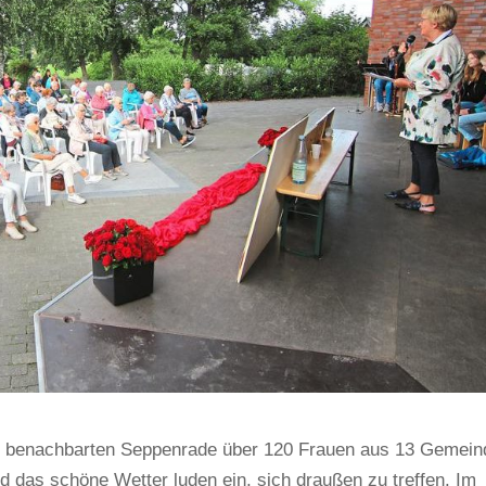
im benachbarten Seppenrade über 120 Frauen aus 13 Gemei
das schöne Wetter luden ein, sich draußen zu treffen. Im