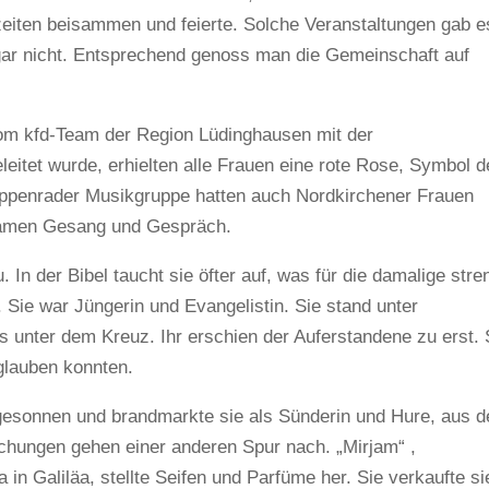
iten beisammen und feierte. Solche Veranstaltungen gab e
ie gar nicht. Entsprechend genoss man die Gemeinschaft auf
om kfd-Team der Region Lüdinghausen mit der
leitet wurde, erhielten alle Frauen eine rote Rose, Symbol d
Seppenrader Musikgruppe hatten auch Nordkirchener Frauen
samen Gesang und Gespräch.
In der Bibel taucht sie öfter auf, was für die damalige stre
 Sie war Jüngerin und Evangelistin. Sie stand unter
 unter dem Kreuz. Ihr erschien der Auferstandene zu erst. 
glauben konnten.
hlgesonnen und brandmarkte sie als Sünderin und Hure, aus d
hungen gehen einer anderen Spur nach. „Mirjam“ ,
in Galiläa, stellte Seifen und Parfüme her. Sie verkaufte si