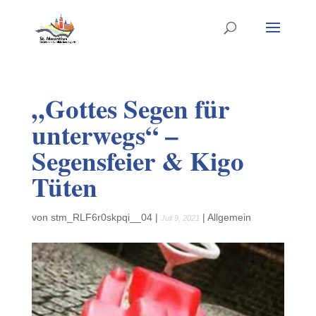
„Gottes Segen für
unterwegs“ –
Segensfeier & Kigo
Tüten
von
stm_RLF6r0skpqi__04
|
|
Allgemein
Juli 9, 2021