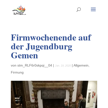
Firmwochenende auf
der Jugendburg
Gemen
von
stm_RLF6r0skpqi__04
|
|
Allgemein
,
Jan. 19, 2020
Firmung