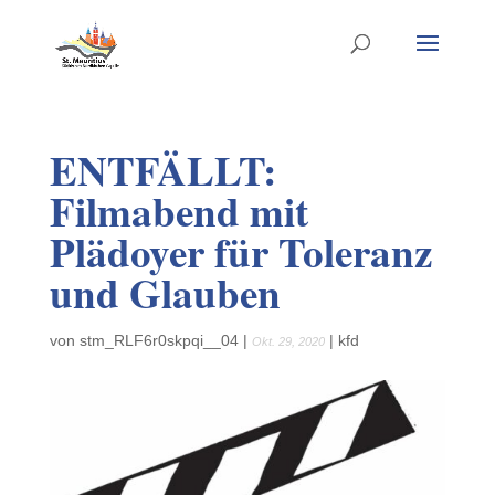
ENTFÄLLT:
Filmabend mit
Plädoyer für Toleranz
und Glauben
von
stm_RLF6r0skpqi__04
|
|
kfd
Okt. 29, 2020