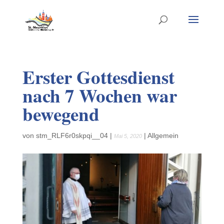
Erster Gottesdienst
nach 7 Wochen war
bewegend
von
stm_RLF6r0skpqi__04
|
|
Allgemein
Mai 5, 2020