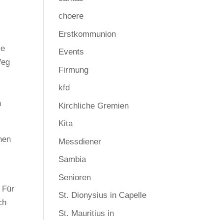
choere
Erstkommunion
ie
Events
Weg
Firmung
kfd
.
n
Kirchliche Gremien
Kita
nen
Messdiener
Sambia
Senioren
 Für
St. Dionysius in Capelle
ch
St. Mauritius in