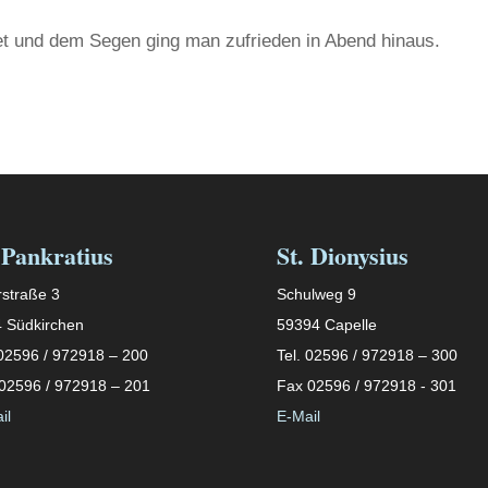
 und dem Segen ging man zufrieden in Abend hinaus.
 Pankratius
St. Dionysius
straße 3
Schulweg 9
 Südkirchen
59394 Capelle
 02596 / 972918 – 200
Tel. 02596 / 972918 – 300
02596 / 972918 – 201
Fax 02596 / 972918 - 301
il
E-Mail