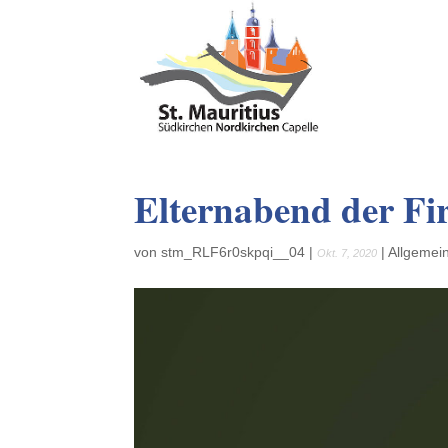
Elternabend der Fi
von
stm_RLF6r0skpqi__04
|
|
Allgemei
Okt. 7, 2020