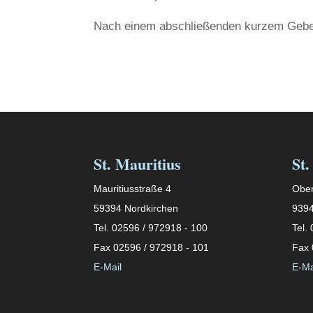
Nach einem abschließenden kurzem Gebet
St. Mauritius
St.
Mauritiusstraße 4
Ober
59394 Nordkirchen
9394
Tel. 02596 / 972918 - 100
Tel.
Fax 02596 / 972918 - 101
Fax 
E-Mail
E-Ma