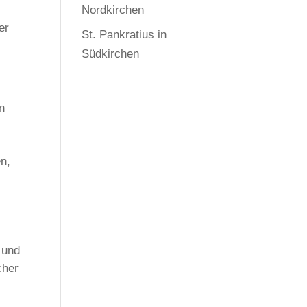
Nordkirchen
er
St. Pankratius in
Südkirchen
n
en,
 und
cher