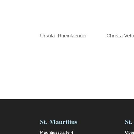
Ursula Rheinlaender Christa Vett
St. Mauritius
St.
Mauritiusstraße 4
Ober