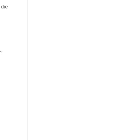
 die
“!
o