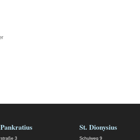
er
 Pankratius
St. Dionysius
straße 3
Schulweg 9