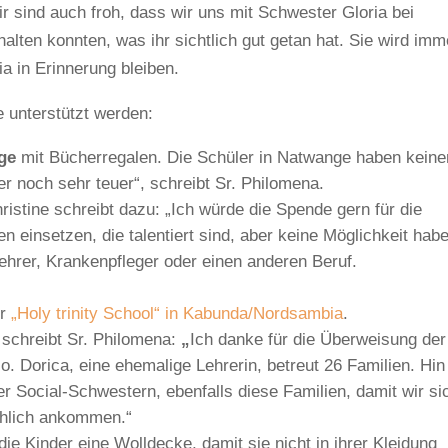
ir sind auch froh, dass wir uns mit Schwester Gloria bei
alten konnten, was ihr sichtlich gut getan hat. Sie wird imm
 in Erinnerung bleiben.
e unterstützt werden:
ge
mit Bücherregalen. Die Schüler in Natwange haben keine
r noch sehr teuer“, schreibt Sr. Philomena.
ristine schreibt dazu: „Ich würde die Spende gern für die
 einsetzen, die talentiert sind, aber keine Möglichkeit hab
ehrer, Krankenpfleger oder einen anderen Beruf.
r
„Holy trinity School“ in Kabunda/Nordsambia
.
schreibt Sr. Philomena:
„
Ich danke für die Überweisung der
. Dorica, eine ehemalige Lehrerin, betreut 26 Familien. Hin
r Social-Schwestern, ebenfalls diese Familien, damit wir si
chlich ankommen.“
ie Kinder eine Wolldecke, damit sie nicht in ihrer Kleidung