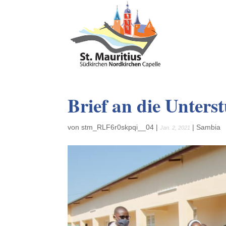
Brief an die Unters
von
stm_RLF6r0skpqi__04
|
|
Sambia
Jan. 2, 2021