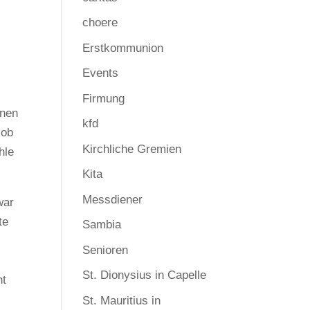
choere
Erstkommunion
Events
Firmung
hnen
kfd
 ob
Kirchliche Gremien
hle
Kita
Messdiener
war
te
Sambia
Senioren
St. Dionysius in Capelle
ht
St. Mauritius in