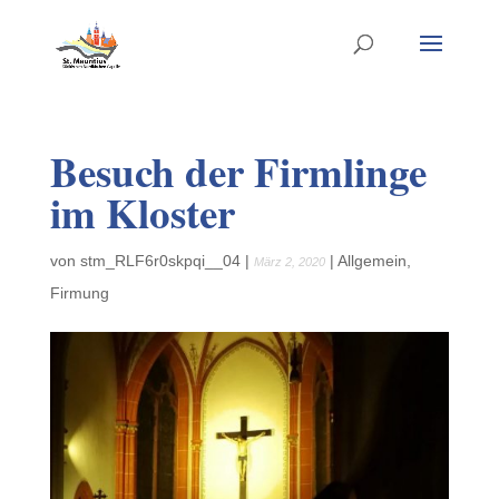
Besuch der Firmlinge
im Kloster
von
stm_RLF6r0skpqi__04
|
|
Allgemein
,
März 2, 2020
Firmung