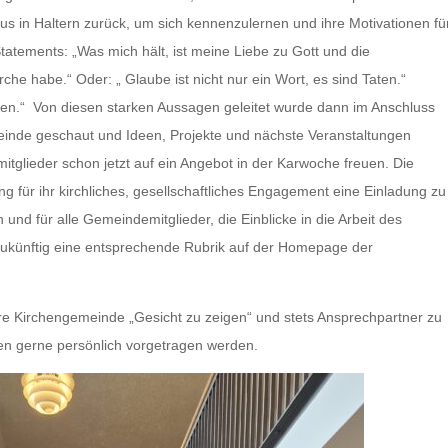
s in Haltern zurück, um sich kennenzulernen und ihre Motivationen fü
atements: „Was mich hält, ist meine Liebe zu Gott und die
che habe.“ Oder: „ Glaube ist nicht nur ein Wort, es sind Taten.“
rken.“ Von diesen starken Aussagen geleitet wurde dann im Anschluss
einde geschaut und Ideen, Projekte und nächste Veranstaltungen
tglieder schon jetzt auf ein Angebot in der Karwoche freuen. Die
g für ihr kirchliches, gesellschaftliches Engagement eine Einladung zu
 und für alle Gemeindemitglieder, die Einblicke in die Arbeit des
zukünftig eine entsprechende Rubrik auf der Homepage der
ihre Kirchengemeinde „Gesicht zu zeigen“ und stets Ansprechpartner zu
n gerne persönlich vorgetragen werden.