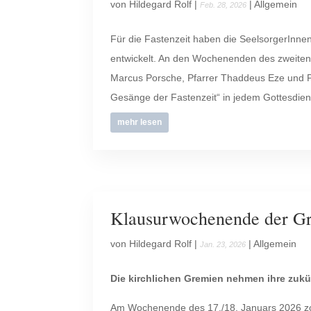
von
Hildegard Rolf
|
|
Allgemein
Feb. 28, 2026
Für die Fastenzeit haben die SeelsorgerInne
entwickelt. An den Wochenenden des zweiten 
Marcus Porsche, Pfarrer Thaddeus Eze und P
Gesänge der Fastenzeit“ in jedem Gottesdien
mehr lesen
Klausurwochenende der G
von
Hildegard Rolf
|
|
Allgemein
Jan. 23, 2026
Die kirchlichen Gremien nehmen ihre zuk
Am Wochenende des 17./18. Januars 2026 zoge