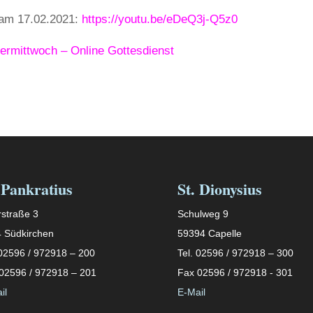
 am 17.02.2021:
https://youtu.be/eDeQ3j-Q5z0
hermittwoch – Online Gottesdienst
 Pankratius
St. Dionysius
straße 3
Schulweg 9
 Südkirchen
59394 Capelle
 02596 / 972918 – 200
Tel. 02596 / 972918 – 300
02596 / 972918 – 201
Fax 02596 / 972918 - 301
il
E-Mail