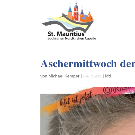
Aschermittwoch de
von
Michael Kemper
|
|
kfd
Feb. 8, 2021