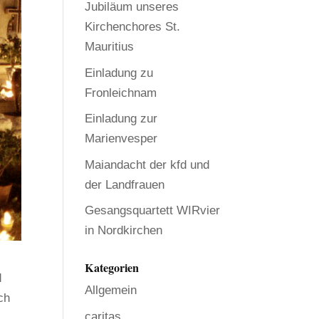
Jubiläum unseres
Kirchenchores St.
Mauritius
Einladung zu
Fronleichnam
Einladung zur
Marienvesper
Maiandacht der kfd und
der Landfrauen
Gesangsquartett WIRvier
in Nordkirchen
Kategorien
d
Allgemein
ch
caritas