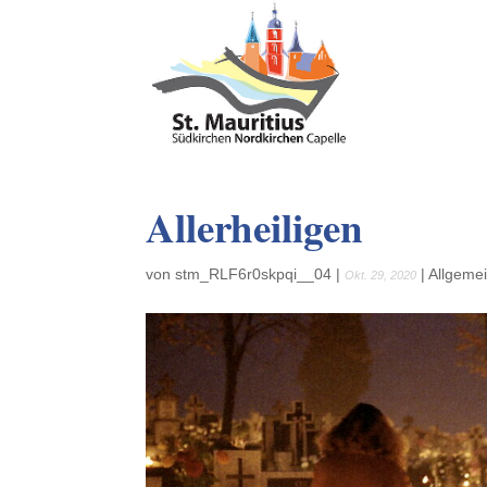
Allerheiligen
von
stm_RLF6r0skpqi__04
|
|
Allgeme
Okt. 29, 2020