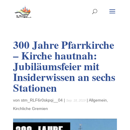
300 Jahre Pfarrkirche
– Kirche hautnah:
Jubiläumsfeier mit
Insiderwissen an sechs
Stationen
von
stm_RLF6r0skpqi__04
|
|
Allgemein
,
Sep. 18, 2019
Kirchliche Gremien