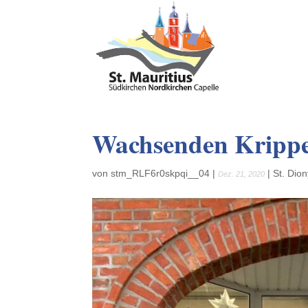
Wachsenden Krippe i
von
stm_RLF6r0skpqi__04
|
|
St. Dion
Dez. 21, 2020