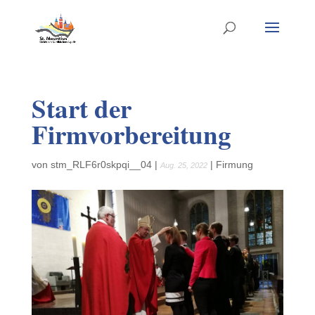
Start der
Firmvorbereitung
von
stm_RLF6r0skpqi__04
|
|
Firmung
Aug. 25, 2022