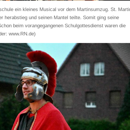
dschule ein kleines Musical vor dem Martinsumzug. St. Marti
er herabstieg und seinen Mantel teilte. Somit ging seine
 Schon beim vorangegangenen Schulgottesdienst waren die
ilder: www.RN.de)