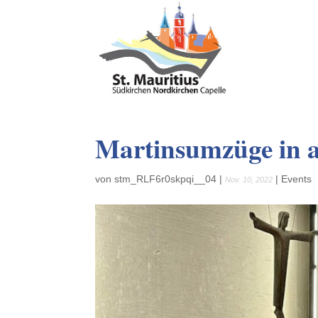
Martinsumzüge in a
von
stm_RLF6r0skpqi__04
|
|
Events
Nov. 10, 2022