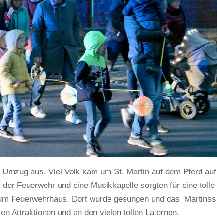
n Umzug aus. Viel Volk kam um St. Martin auf dem Pferd auf
er Feuerwehr und eine Musikkapelle sorgten für eine tolle
 zum Feuerwehrhaus. Dort wurde gesungen und das Martinss
len Attraktionen und an den vielen tollen Laternen.