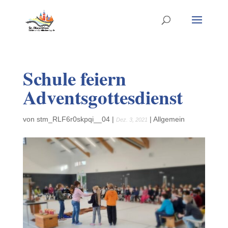
Schule feiern
Adventsgottesdienst
von
stm_RLF6r0skpqi__04
|
|
Allgemein
Dez. 3, 2021