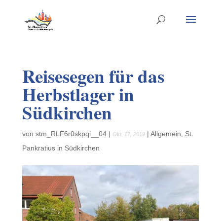
Reisesegen für das
Herbstlager in
Südkirchen
von
stm_RLF6r0skpqi__04
|
|
Allgemein
,
St.
Okt. 17, 2019
Pankratius in Südkirchen