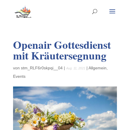
Openair Gottesdienst
mit Kräutersegnung
von
stm_RLF6r0skpqi__04
|
|
Allgemein
,
Aug. 11, 2021
Events