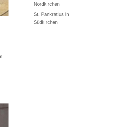
Nordkirchen
St. Pankratius in
Südkirchen
r
en