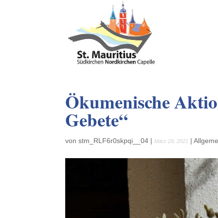
Ökumenische Aktion
Gebete“
von
stm_RLF6r0skpqi__04
|
|
Allgeme
März 29, 2021