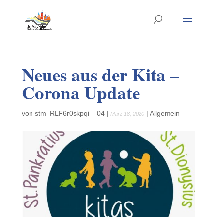
Neues aus der Kita –
Corona Update
von
stm_RLF6r0skpqi__04
|
|
Allgemein
März 18, 2020