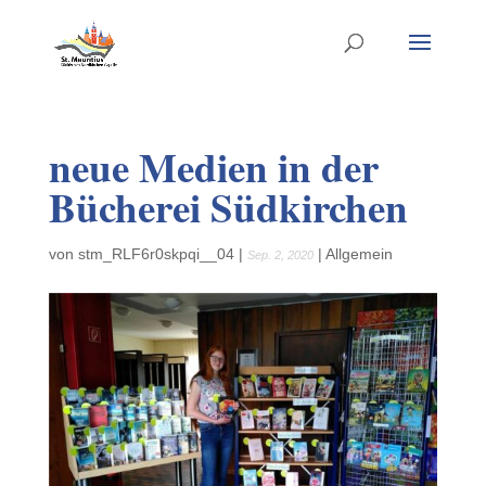
neue Medien in der
Bücherei Südkirchen
von
stm_RLF6r0skpqi__04
|
|
Allgemein
Sep. 2, 2020