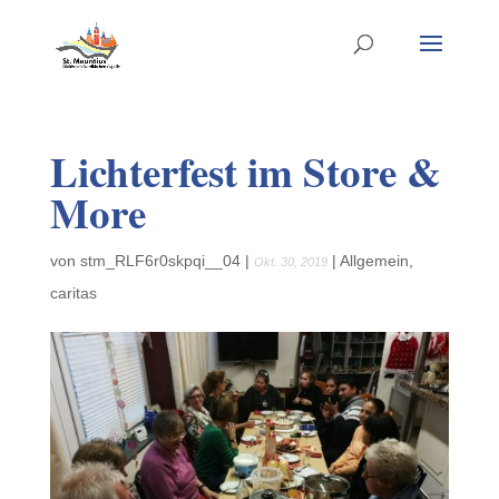
Lichterfest im Store &
More
von
stm_RLF6r0skpqi__04
|
|
Allgemein
,
Okt. 30, 2019
caritas