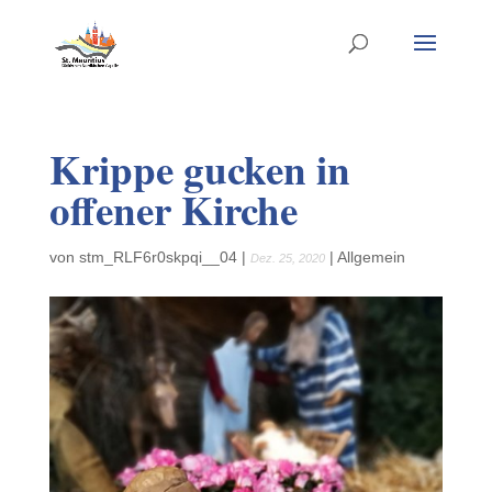
Krippe gucken in
offener Kirche
von
stm_RLF6r0skpqi__04
|
|
Allgemein
Dez. 25, 2020