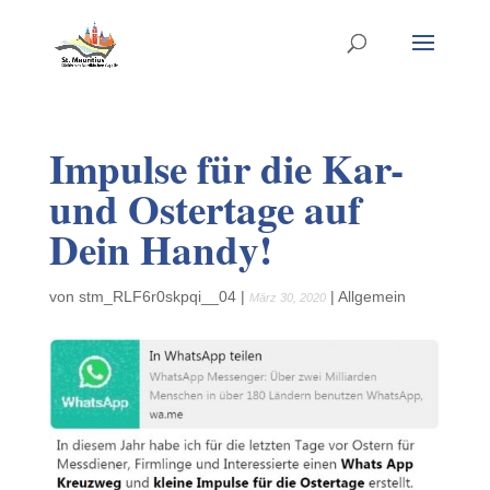
Impulse für die Kar-
und Ostertage auf
Dein Handy!
von
stm_RLF6r0skpqi__04
|
|
Allgemein
März 30, 2020