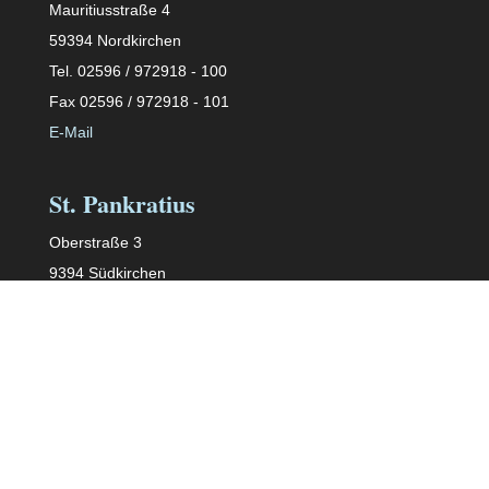
Mauritiusstraße 4
59394 Nordkirchen
Tel. 02596 / 972918 - 100
Fax 02596 / 972918 - 101
E-Mail
St. Pankratius
Oberstraße 3
9394 Südkirchen
Tel. 02596 / 972918 – 200
Fax 02596 / 972918 – 201
E-Mail
St. Dionysius
Schulweg 9