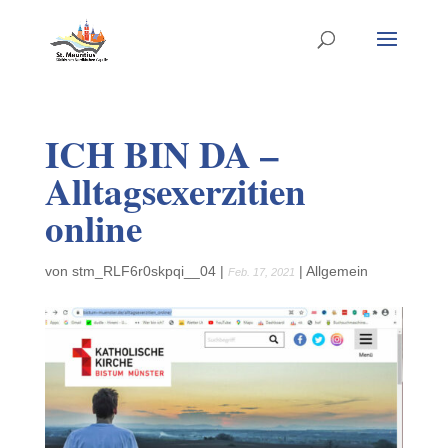
ICH BIN DA –
Alltagsexerzitien
online
von
stm_RLF6r0skpqi__04
|
|
Allgemein
Feb. 17, 2021