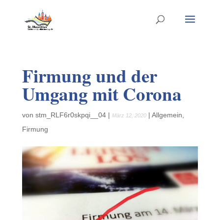
Firmung und der
Umgang mit Corona
von
stm_RLF6r0skpqi__04
|
|
Allgemein
,
März 12, 2020
Firmung