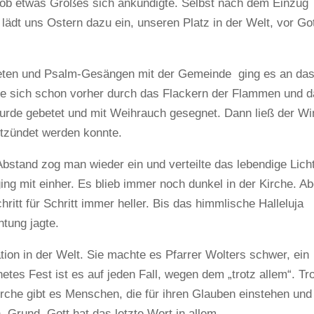
s ob etwas Großes sich ankündigte. Selbst nach dem Einzug
t lädt uns Ostern dazu ein, unseren Platz in der Welt, vor Go
eten und Psalm-Gesängen mit der Gemeinde ging es an da
gte sich schon vorher durch das Flackern der Flammen und 
urde gebetet und mit Weihrauch gesegnet. Dann ließ der Wi
ntzündet werden konnte.
stand zog man wieder ein und verteilte das lebendige Licht
g mit einher. Es blieb immer noch dunkel in der Kirche. Ab
ritt für Schritt immer heller. Bis das himmlische Halleluja
tung jagte.
ation in der Welt. Sie machte es Pfarrer Wolters schwer, ein
tes Fest ist es auf jeden Fall, wegen dem „trotz allem“. Tr
Kirche gibt es Menschen, die für ihren Glauben einstehen und
 Grund. Gott hat das letzte Wort in allem.