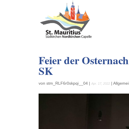
Feier der Osternac
SK
von
stm_RLF6r0skpqi__04
|
|
Allgeme
Apr. 17, 2022