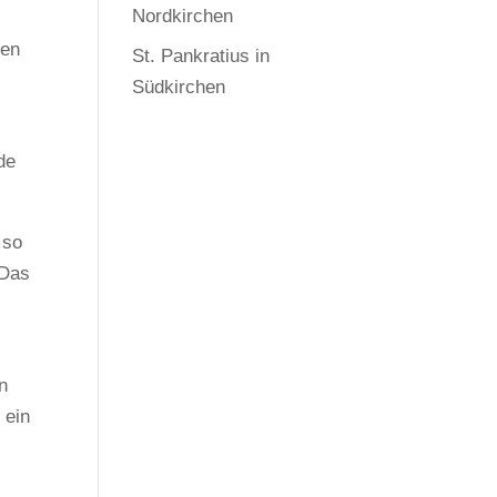
Nordkirchen
hen
St. Pankratius in
Südkirchen
de
 so
 Das
n
 ein