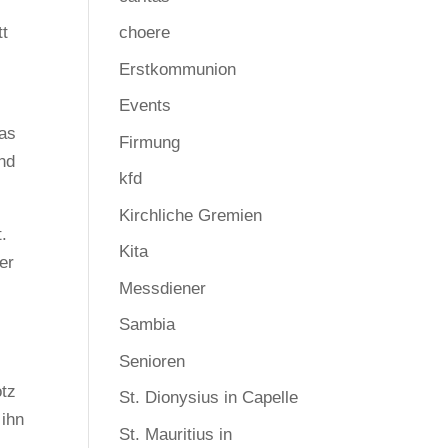
tt
choere
Erstkommunion
s
Events
das
Firmung
nd
kfd
Kirchliche Gremien
.
Kita
er
Messdiener
Sambia
Senioren
otz
St. Dionysius in Capelle
 ihn
St. Mauritius in