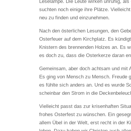
Leselampe. Die Leute wirken unruhig, al
suchten noch einige ihre Plätze. Vielleich
neu zu finden und einzunehmen.
Nach den österlichen Lesungen, den Geb
Osterfeuer auf dem Kirchplatz. Es kündi
Knistern des brennenden Holzes an. Es w
es doch zu, dass die Osterkerze daran e
Gemeinsam, aber doch achtsam und mit Ab
Es ging von Mensch zu Mensch. Freude gin
es fühlte sich anders an. Und es wurde Sch
scheinbar den Strom in die Deckenbeleuch
Vielleicht passt das zur krisenhaften Situ
frohes Osterfest zu wünschen. Ein gesegne
allem Übel in der Welt, erst recht in der 
leben. Dazu haben wir Christen auch allen