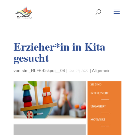
Erzieher*in in Kita
gesucht
von
stm_RLF6r0skpqi__04
|
|
Allgemein
Jan. 13, 2021