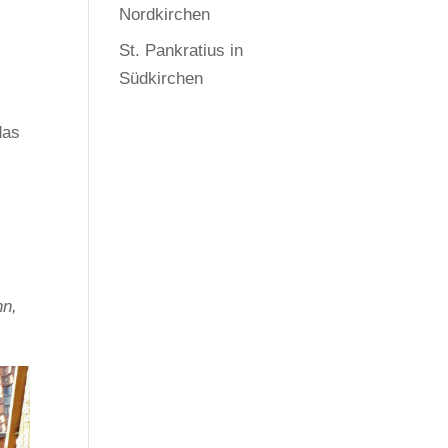
Nordkirchen
St. Pankratius in
Südkirchen
n
das
nn,