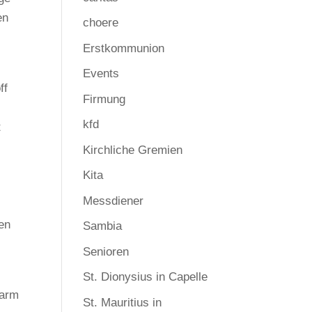
en
choere
Erstkommunion
Events
ff
Firmung
kfd
t
Kirchliche Gremien
Kita
Messdiener
en
Sambia
Senioren
St. Dionysius in Capelle
warm
St. Mauritius in