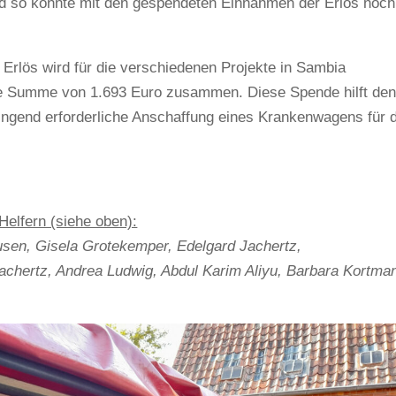
nd so konnte mit den gespendeten Einnahmen der Erlös noch
 Erlös wird für die verschiedenen Projekte in Sambia
ze Summe von 1.693 Euro zusammen. Diese Spende hilft de
ingend erforderliche Anschaffung eines Krankenwagens für 
Helfern (siehe oben):
ausen, Gisela Grotekemper, Edelgard Jachertz,
hertz, Andrea Ludwig, Abdul Karim Aliyu, Barbara Kortma