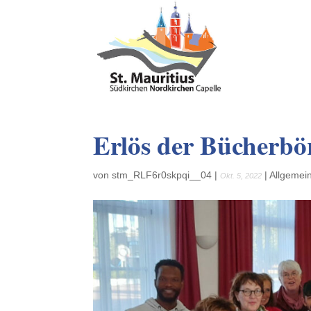
Erlös der Bücherbö
von
stm_RLF6r0skpqi__04
|
|
Allgemei
Okt. 5, 2022