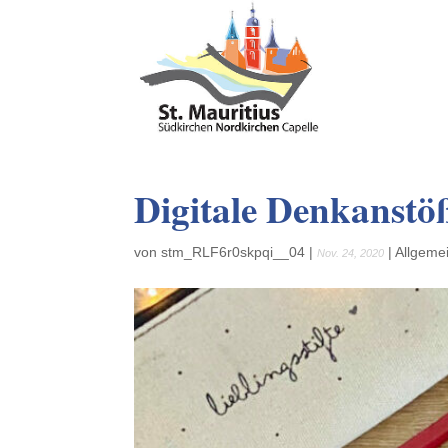
Digitale Denkanst
von
stm_RLF6r0skpqi__04
|
|
Allgeme
Nov. 24, 2020