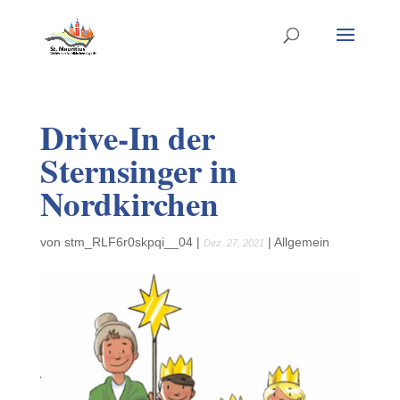
Drive-In der
Sternsinger in
Nordkirchen
von
stm_RLF6r0skpqi__04
|
|
Allgemein
Dez. 27, 2021