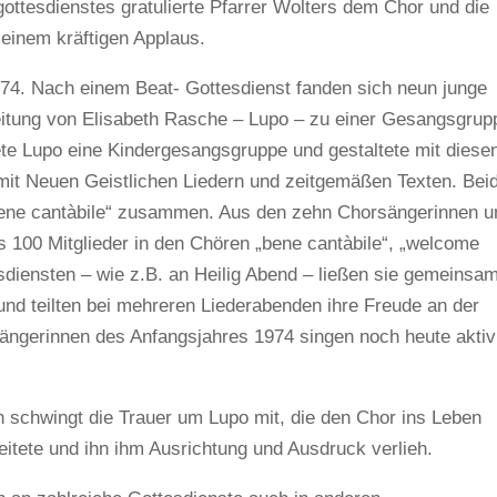
ottesdienstes gratulierte Pfarrer Wolters dem Chor und die
einem kräftigen Applaus.
974. Nach einem Beat- Gottesdienst fanden sich neun junge
itung von Elisabeth Rasche – Lupo – zu einer Gesangsgrup
e Lupo eine Kindergesangsgruppe und gestaltete mit diese
mit Neuen Geistlichen Liedern und zeitgemäßen Texten. Bei
ene cantàbile“ zusammen. Aus den zehn Chorsängerinnen u
s 100 Mitglieder in den Chören „bene cantàbile“, „welcome
tesdiensten – wie z.B. an Heilig Abend – ließen sie gemeinsa
nd teilten bei mehreren Liederabenden ihre Freude an der
ängerinnen des Anfangsjahres 1974 singen noch heute aktiv
 schwingt die Trauer um Lupo mit, die den Chor ins Leben
eitete und ihn ihm Ausrichtung und Ausdruck verlieh.