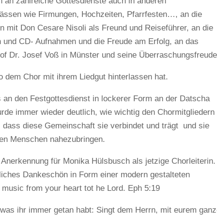
 an zahlreiche Gottesdienste auch in anderen
ssen wie Firmungen, Hochzeiten, Pfarrfesten…, an die
en mit Don Cesare Nisoli als Freund und Reiseführer, an die
n und CD- Aufnahmen und die Freude am Erfolg, an das
of Dr. Josef Voß in Münster und seine Überraschungsfreude
o dem Chor mit ihrem Liedgut hinterlassen hat.
 an den Festgottesdienst in lockerer Form an der Datscha
urde immer wieder deutlich, wie wichtig den Chormitgliedern
, dass diese Gemeinschaft sie verbindet und trägt und sie
r den Menschen nahezubringen.
 Anerkennung für Monika Hülsbusch als jetzige Chorleiterin.
rzliches Dankeschön in Form einer modern gestalteten
music from your heart tot he Lord. Eph 5:19
, was ihr immer getan habt: Singt dem Herrn, mit eurem gan