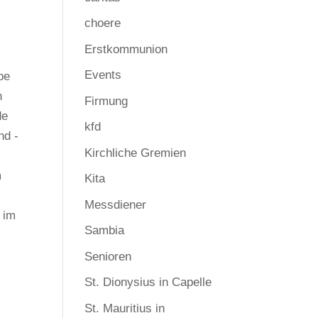
choere
Erstkommunion
Events
pe
n
Firmung
de
kfd
nd -
Kirchliche Gremien
m
Kita
Messdiener
 im
Sambia
Senioren
St. Dionysius in Capelle
St. Mauritius in