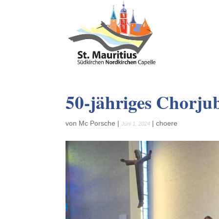
50-jähriges Chorju
von
Mc Porsche
|
|
choere
Juni 1, 2024