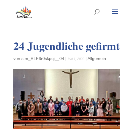
24 Jugendliche gefirmt
von
stm_RLF6r0skpqi__04
|
|
Allgemein
Mai 1, 2022