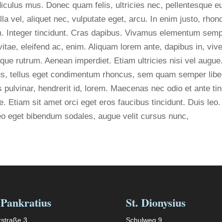
diculus mus. Donec quam felis, ultricies nec, pellentesque e
a vel, aliquet nec, vulputate eget, arcu. In enim justo, rhonc
m. Integer tincidunt. Cras dapibus. Vivamus elementum semper
vitae, eleifend ac, enim. Aliquam lorem ante, dapibus in, viver
sque rutrum. Aenean imperdiet. Etiam ultricies nisi vel augue
s, tellus eget condimentum rhoncus, sem quam semper liber
 pulvinar, hendrerit id, lorem. Maecenas nec odio et ante ti
e. Etiam sit amet orci eget eros faucibus tincidunt. Duis leo.
eo eget bibendum sodales, augue velit cursus nunc,
 Pankratius
St. Dionysius
straße 3
Schulweg 9