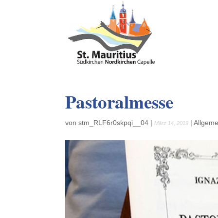
Pastoralmesse
von
stm_RLF6r0skpqi__04
|
|
Allgeme
März 14, 2019