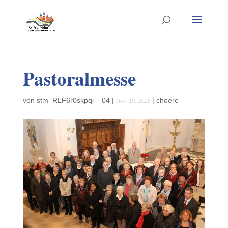
Pastoralmesse
von
stm_RLF6r0skpqi__04
|
|
choere
Nov. 19, 2016